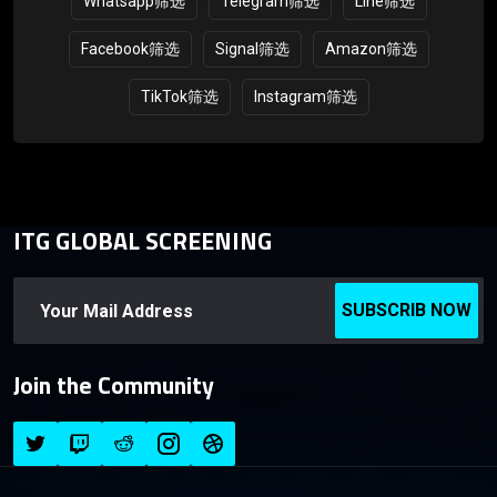
Whatsapp筛选
Telegram筛选
Line筛选
Facebook筛选
Signal筛选
Amazon筛选
TikTok筛选
Instagram筛选
ITG GLOBAL SCREENING
SUBSCRIB NOW
Join the Community