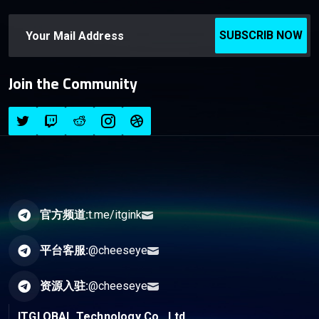
SUBSCRIB NOW
Join the Community
官方频道:
t.me/itgink
平台客服:
@cheeseye
资源入驻:
@cheeseye
ITGLOBAL Technology Co., Ltd.