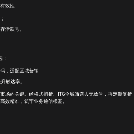
持有效性：
态；
留存活跃号。
选：
号码，适配区域营销；
提升触达率。
市场的关键。经格式初筛、ITG全域筛选去无效号，再定期复筛
更高效精准，筑牢业务通信根基。