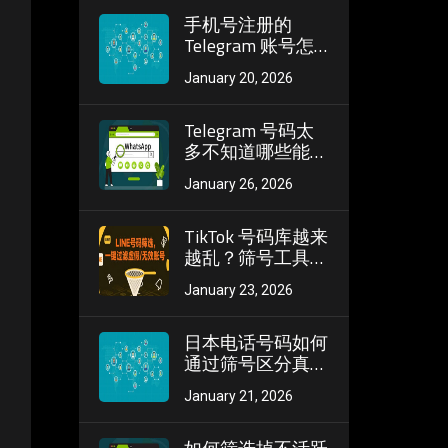
惯
手机号注册的
Telegram 账号怎
么筛活跃？精准鉴
January 20, 2026
别高活账号的方法
Telegram 号码太
多不知道哪些能
用？批量筛号帮你
January 26, 2026
一次性找出有效账
号
TikTok 号码库越来
越乱？筛号工具帮
你清理无效、停用
January 23, 2026
和重复 ID
日本电话号码如何
通过筛号区分真实
活跃与僵尸号？跨
January 21, 2026
境营销避坑指南