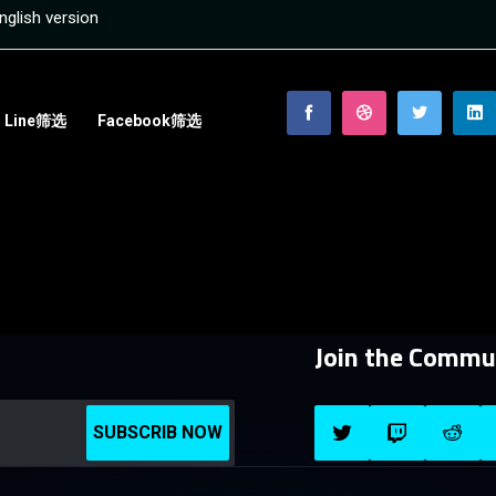
nglish version
Line筛选
Facebook筛选
Join the Commu
SUBSCRIB NOW