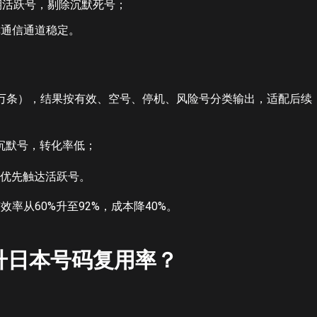
期活跃号，剔除沉默死号；
障通信通道稳定。
千万条），结果按有效、空号、停机、风险号分类输出，适配后续
沉默号，转化率低；
力优先触达活跃号。
率从60%升至92%，成本降40%。
升日本号码复用率？