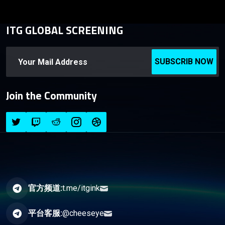
ITG GLOBAL SCREENING
SUBSCRIB NOW
Join the Community
官方频道:
t.me/itgink
平台客服:
@cheeseye