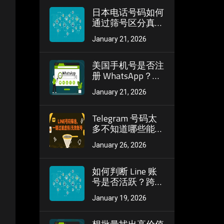
码”？
日本电话号码如何
通过筛号区分真实
活跃与僵尸号？跨
January 21, 2026
境营销避坑指南
美国手机号是否注
册 WhatsApp？适
合短信群发的筛号
January 21, 2026
实用方法
Telegram 号码太
多不知道哪些能
用？批量筛号帮你
January 26, 2026
一次性找出有效账
号
如何判断 Line 账
号是否活跃？跨境
营销避坑筛号技巧
January 19, 2026
全解析