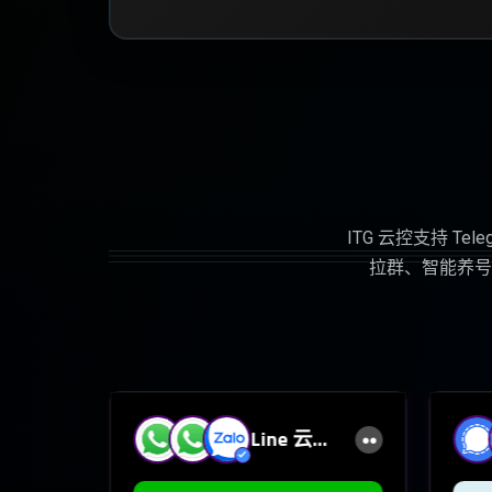
ITG 云控支持 Tel
拉群、智能养号
am
Line 云
控