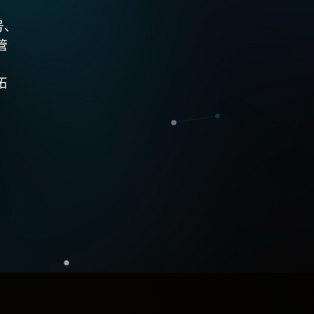
号、
管
、
拓