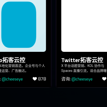
lo拓客云控
Twitter拓客云控
本地化营销首选，企业号与个人
X 平台话题营销、KOL 协作与
量运营、广告触达。
Spaces 直播引流，适合品牌
878
:
@cheeseye
咨询:
@cheeseye