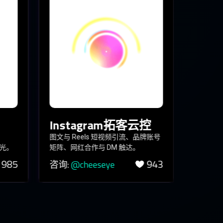
Instagram拓客云控
Tel
图文与 Reels 短视频引流、品牌账号
群组/频
曝光。
矩阵、网红合作与 DM 触达。
海外币圈
985
943
咨询:
@cheeseye
咨询:
@