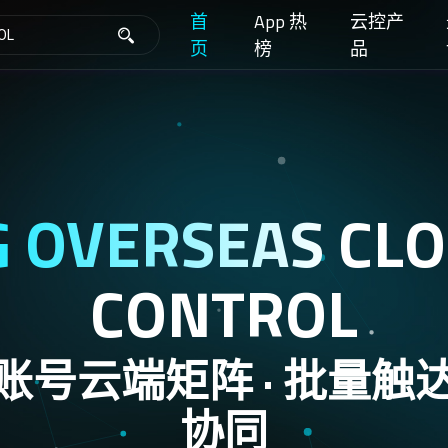
首
App 热
云控产
页
榜
品
G OVERSEAS
CLO
CONTROL
账号云端矩阵 · 批量触
协同