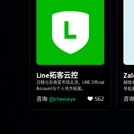
云控
Line拓客云控
Za
人对接、
日韩与东南亚市场主流，LINE Official
越南
Account与个人号齐拓客。
号批
947
562
咨询:
@cheeseye
咨询