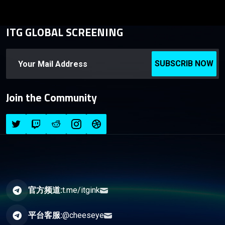
ITG GLOBAL SCREENING
SUBSCRIB NOW
Join the Community
官方频道:
t.me/itgink
平台客服:
@cheeseye