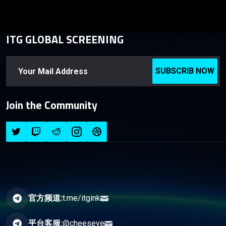
ITG GLOBAL SCREENING
SUBSCRIB NOW
Join the Community
官方频道:
t.me/itgink
平台客服:
@cheeseye