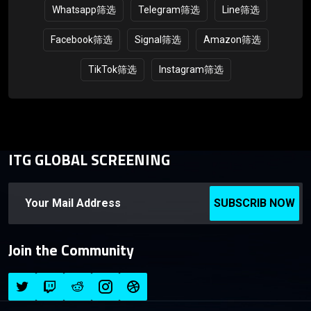
Whatsapp筛选
Telegram筛选
Line筛选
Facebook筛选
Signal筛选
Amazon筛选
TikTok筛选
Instagram筛选
ITG GLOBAL SCREENING
SUBSCRIB NOW
Join the Community