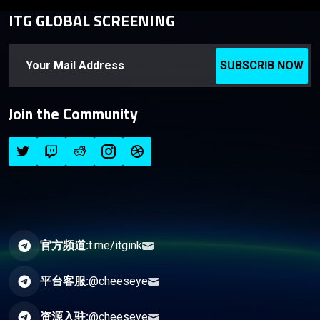
ITG GLOBAL SCREENING
SUBSCRIB NOW
Join the Community
官方频道:
t.me/itgink
平台客服:
@cheeseye
资源入驻:
@cheeseye