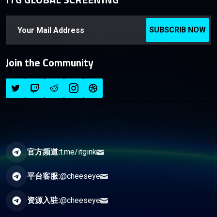
SUBSCRIB NOW
Join the Community
官方频道:
t.me/itgink
平台客服:
@cheeseye
资源入驻:
@cheeseye