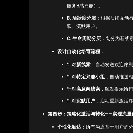
服务B感兴趣）。
B. 活跃度分层
：根据后续互动
跃、沉默用户。
C. 生命周期分层
：划分为新线
设计自动化培育流程
：
针对
新线索
，自动发送欢迎序
针对
特定兴趣小组
，自动推送
针对
高意向线索
，触发提示给
针对
沉默用户
，启动重新激活
第四步：策略化激活与转化——实现流量
个性化触达
：所有沟通基于用户的