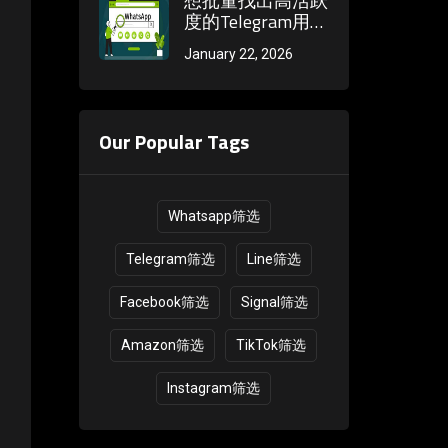
想批量找出高活跃
度的Telegram用
户？筛选器可以帮
January 22, 2026
你用这几个指标轻
松做到
Our Popular Tags
Whatsapp筛选
Telegram筛选
Line筛选
Facebook筛选
Signal筛选
Amazon筛选
TikTok筛选
Instagram筛选