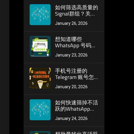
如何筛选高质量的
Signal群组？关键
看群成员数量和每
January 26, 2026
日发言频率
想知道哪些
WhatsApp 号码还
在活跃？自动化筛
January 23, 2026
号让你快速识别有
效用户
手机号注册的
Telegram 账号怎
么筛活跃？精准鉴
January 20, 2026
别高活账号的方法
如何快速筛掉不活
跃的WhatsApp账
号？观察头像更新
January 24, 2026
频率和状态发布习
惯