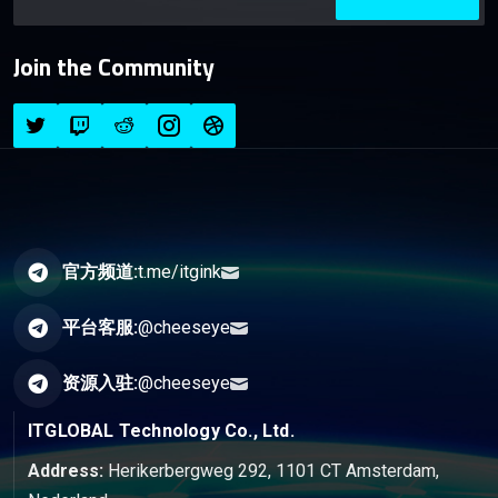
Join the Community
官方频道:
t.me/itgink
平台客服:
@cheeseye
资源入驻:
@cheeseye
ITGLOBAL Technology Co., Ltd.
Address:
Herikerbergweg 292, 1101 CT Amsterdam,