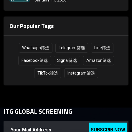
Our Popular Tags
Whatsapp筛选
Telegram筛选
Line筛选
Facebook筛选
Signal筛选
Amazon筛选
TikTok筛选
Instagram筛选
ITG GLOBAL SCREENING
SUBSCRIB NOW