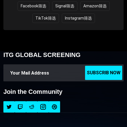
Facebook筛选
Signal筛选
Amazon筛选
TikTok筛选
Instagram筛选
ITG GLOBAL SCREENING
SUBSCRIB NOW
Join the Community