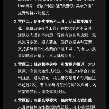
Line筛号，例如“韩国+近7天活跃+美妆兴趣”，
提升客群匹配精度。
雷区二：使用劣质筛号工具，活跃检测精度
低
：低价Line筛号工具存在数据更新不及时、
活跃状态误判等问题，导致有效账号遗漏、无
效账号误筛。避坑要点：选择数据实时更新、
支持多维度活性检测的正规工具，先通过小批
量测试验证精度，再大规模应用。
雷区三：触达频率失控，引发用户投诉
：对活
跃用户高频次轰炸式推送，忽视Line平台的营
销规范。避坑要点：核心活跃层用户每周触达
不超过2次，潜力层与培育层每周1次即可，内
容需差异化，避免重复骚扰。
雷区四：忽视合规要求，触碰地域监管红线
：
未遵循目标市场数据隐私法规，向未授权活跃