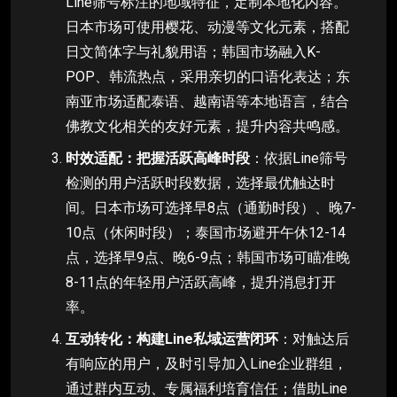
Line筛号标注的地域特征，定制本地化内容。
日本市场可使用樱花、动漫等文化元素，搭配
日文简体字与礼貌用语；韩国市场融入K-
POP、韩流热点，采用亲切的口语化表达；东
南亚市场适配泰语、越南语等本地语言，结合
佛教文化相关的友好元素，提升内容共鸣感。
时效适配：把握活跃高峰时段
：依据Line筛号
检测的用户活跃时段数据，选择最优触达时
间。日本市场可选择早8点（通勤时段）、晚7-
10点（休闲时段）；泰国市场避开午休12-14
点，选择早9点、晚6-9点；韩国市场可瞄准晚
8-11点的年轻用户活跃高峰，提升消息打开
率。
互动转化：构建Line私域运营闭环
：对触达后
有响应的用户，及时引导加入Line企业群组，
通过群内互动、专属福利培育信任；借助Line