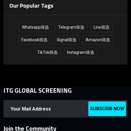
Our Popular Tags
Whatsapp筛选
Telegram筛选
Line筛选
Facebook筛选
Signal筛选
Amazon筛选
TikTok筛选
Instagram筛选
ITG GLOBAL SCREENING
SUBSCRIB NOW
Join the Community